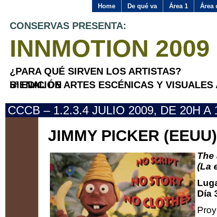
Home
De qué va
Área 1
Área 
CONSERVAS PRESENTA:
INNMOTION 2009
¿PARA QUÉ SIRVEN LOS ARTISTAS?
BIENAL DE ARTES ESCÉNICAS Y VISUALES APLICADAS 5ª EDICIÓN
CCCB – 1.2.3.4 JULIO 2009, DE 20H A 
JIMMY PICKER (EEUU)
The 
(La 
Luga
Día 
Proy