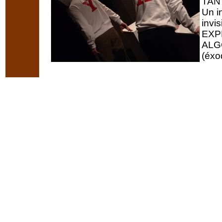
TAN
Un i
invis
EXP
ALG
(éxo