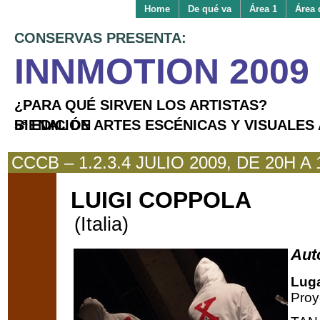
Home
De qué va
Área 1
Área 
CONSERVAS PRESENTA:
INNMOTION 2009
¿PARA QUÉ SIRVEN LOS ARTISTAS?
BIENAL DE ARTES ESCÉNICAS Y VISUALES APLICADAS 5ª EDICIÓN
CCCB – 1.2.3.4 JULIO 2009, DE 20H A 
LUIGI COPPOLA
(Italia)
Auto
Luga
Proy