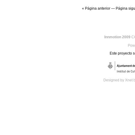
DE METÁFORAS
VISUALES,
« Página anterior
—
Página sigu
ATMÓSFERAS
SONORAS Y
EMOTIVIDAD.
Innmotion 2009
CC
Pow
Este proyecto s
Designed by Xnet 