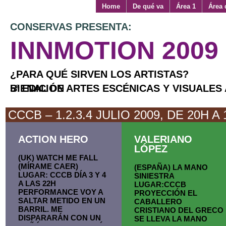
Home
De qué va
Área 1
Área 
CONSERVAS PRESENTA:
INNMOTION 2009
¿PARA QUÉ SIRVEN LOS ARTISTAS?
BIENAL DE ARTES ESCÉNICAS Y VISUALES APLICADAS 5ª EDICIÓN
CCCB – 1.2.3.4 JULIO 2009, DE 20H A 
ACTION HERO
VALERIANO
LÓPEZ
(UK) WATCH ME FALL
(MÍRAME CAER)
(ESPAÑA) LA MANO
LUGAR: CCCB DÍA 3 Y 4
SINIESTRA
A LAS 22H
LUGAR:CCCB
PERFORMANCE VOY A
PROYECCIÓN EL
SALTAR METIDO EN UN
CABALLERO
BARRIL. ME
CRISTIANO DEL GRECO
DISPARARÁN CON UN
SE LLEVA LA MANO